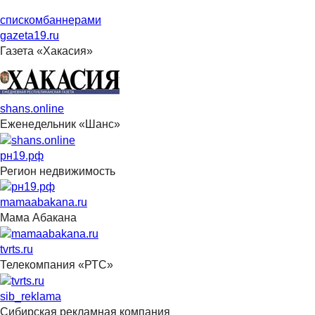
списком
баннерами
gazeta19.ru
Газета «Хакасия»
shans.online
Еженедельник «Шанс»
рн19.рф
Регион недвижимость
mamaabakana.ru
Мама Абакана
tvrts.ru
Телекомпания «РТС»
sib_reklama
Сибирская рекламная компания