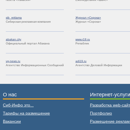
sib_reklama
Журнал «Сорока»
Сибирская рекламная компания
Журнал «Сорока»
abakan.city
www.r19.ru
Официальный портал Абакана
Репаблик
vg-news.ru
adi19.ru
Агентство Информационных Сообщений
Агентство Деловой Информации
О нас
Интернет-услуг
Сиб-Инфо это...
Разработка web-сайт
Тарифы на размещение
Портфолио
Вакансии
Размещение рекла