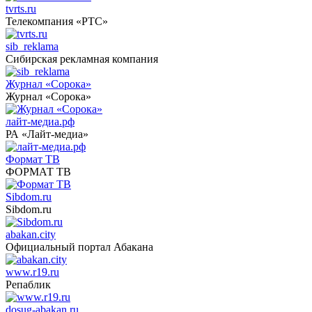
tvrts.ru
Телекомпания «РТС»
sib_reklama
Сибирская рекламная компания
Журнал «Сорока»
Журнал «Сорока»
лайт-медиа.рф
РА «Лайт-медиа»
Формат ТВ
ФОРМАТ ТВ
Sibdom.ru
Sibdom.ru
abakan.city
Официальный портал Абакана
www.r19.ru
Репаблик
dosug-abakan.ru