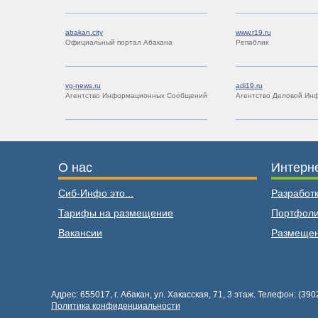
abakan.city
www.r19.ru
Официальный портал Абакана
Репаблик
vg-news.ru
adi19.ru
Агентство Информационных Сообщений
Агентство Деловой Ин
О нас
Интерне
Сиб-Инфо это...
Разработк
Тарифы на размещение
Портфол
Вакансии
Размещен
Адрес: 655017, г. Абакан, ул. Хакасская, 71, 3 этаж. Телефон: (390
Политика конфиденциальности