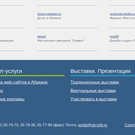
dosug-abakan.ru
vestsnab-media.r
Досуг в Абакане
Журнал «Вестсн
simvol
pozitiff
формации
Мастерская сувениров "Символ"
Дизайн-студия «
т-услуги
Выставки. Презентации
а web-сайтов в Абакане
Традиционные выставки
ио
Виртуальные выставки
ие рекламы
Участвовать в выставке
2) 35-79-70, 35-79-36, 35-77-90 (факс). Почта:
portal@sib-info.ru
Copyr