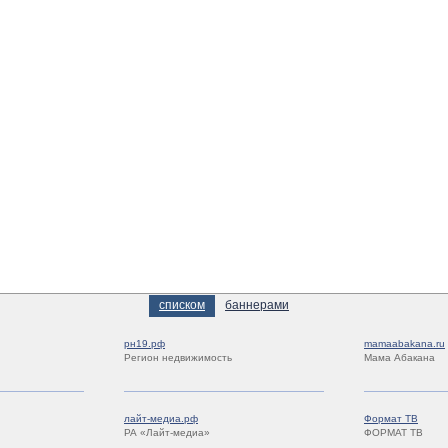
списком
баннерами
рн19.рф
mamaabakana.ru
Регион недвижимость
Мама Абакана
лайт-медиа.рф
Формат ТВ
РА «Лайт-медиа»
ФОРМАТ ТВ