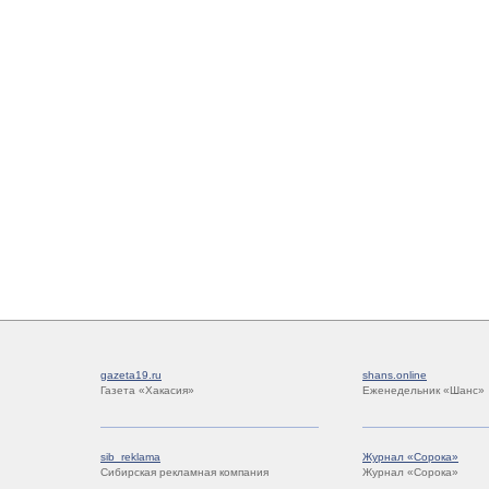
gazeta19.ru
shans.online
Газета «Хакасия»
Еженедельник «Шанс»
sib_reklama
Журнал «Сорока»
Сибирская рекламная компания
Журнал «Сорока»