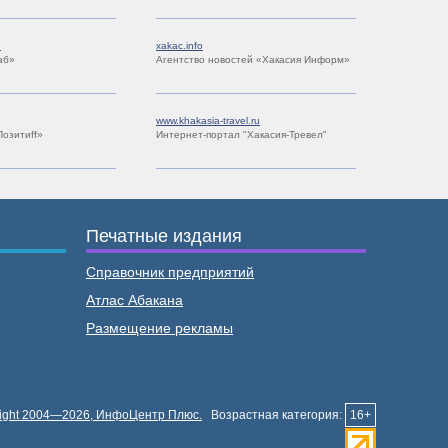
u
xakac.info
аб»
Агентство новостей «Хакасия Информ»
www.khakasia-travel.ru
Позитиff»
Интернет-портал "Хакасия-Тревел"
Печатные издания
Справочник предприятий
Атлас Абакана
Размещение рекламы
ight 2004—2026, ИнфоЦентр Плюс.
Возрастная категория:
16+