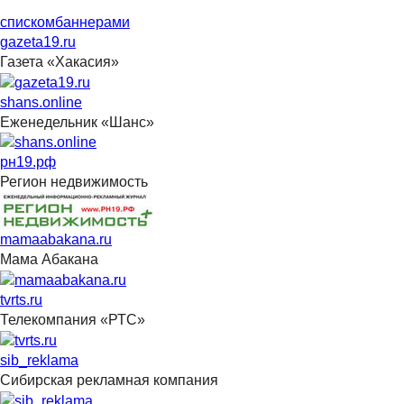
списком
баннерами
gazeta19.ru
Газета «Хакасия»
shans.online
Еженедельник «Шанс»
рн19.рф
Регион недвижимость
mamaabakana.ru
Мама Абакана
tvrts.ru
Телекомпания «РТС»
sib_reklama
Сибирская рекламная компания