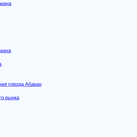
акана
акана
а
ния города Абакан
го рынка