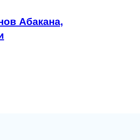
нов Абакана,
и