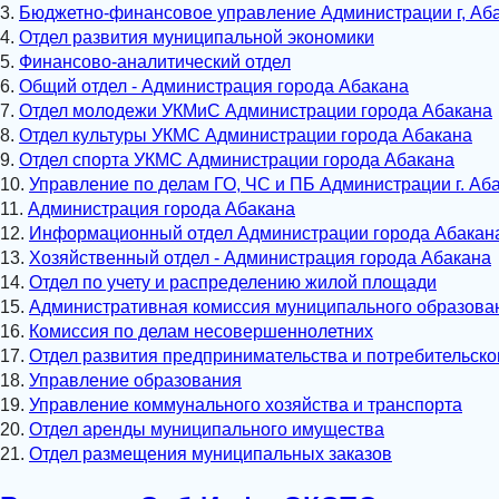
3.
Бюджетно-финансовое управление Администрации г, Аб
4.
Отдел развития муниципальной экономики
5.
Финансово-аналитический отдел
6.
Общий отдел - Администрация города Абакана
7.
Отдел молодежи УКМиС Администрации города Абакана
8.
Отдел культуры УКМС Администрации города Абакана
9.
Отдел спорта УКМС Администрации города Абакана
10.
Управление по делам ГО, ЧС и ПБ Администрации г. Аб
11.
Администрация города Абакана
12.
Информационный отдел Администрации города Абакан
13.
Хозяйственный отдел - Администрация города Абакана
14.
Отдел по учету и распределению жилой площади
15.
Административная комиссия муниципального образова
16.
Комиссия по делам несовершеннолетних
17.
Отдел развития предпринимательства и потребительско
18.
Управление образования
19.
Управление коммунального хозяйства и транспорта
20.
Отдел аренды муниципального имущества
21.
Отдел размещения муниципальных заказов