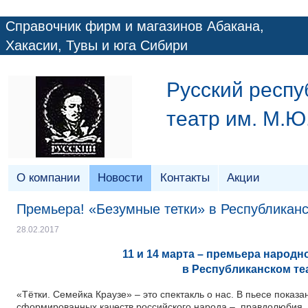
Справочник фирм и магазинов Абакана,
Хакасии, Тувы и юга Сибири
Русский респу
театр им. М.
О компании
Новости
Контакты
Акции
Премьера! «Безумные тетки» в Республикан
28.02.2017
11 и 14 марта – премьера народн
в Республиканском те
«Тётки. Семейка Краузе» – это спектакль о нас. В пьесе показ
сформированных качеств российского народа – правдолюбия, 