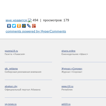
мне нравится
494 |
просмотров: 179
comments powered by HyperComments
gazeta19.ru
shans.online
Газета «Хакасия»
Еженедельник «Шанс»
sib_reklama
Журнал «Сорока»
Сибирская рекламная компания
Журнал «Сорока»
abakan.city
www.r19.ru
Официальный портал Абакана
Репаблик
vg-news.ru
adi19.ru