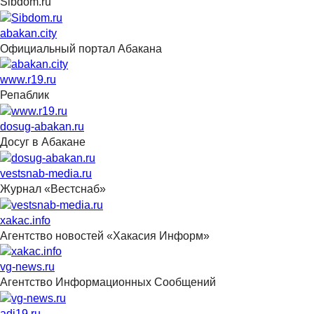
Sibdom.ru
abakan.city
Официальный портал Абакана
www.r19.ru
Репаблик
dosug-abakan.ru
Досуг в Абакане
vestsnab-media.ru
Журнал «Вестснаб»
xakac.info
Агентство новостей «Хакасия Информ»
vg-news.ru
Агентство Информационных Сообщений
adi19.ru