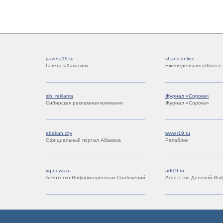
gazeta19.ru
shans.online
Газета «Хакасия»
Еженедельник «Шанс»
sib_reklama
Журнал «Сорока»
Сибирская рекламная компания
Журнал «Сорока»
abakan.city
www.r19.ru
Официальный портал Абакана
Репаблик
vg-news.ru
adi19.ru
Агентство Информационных Сообщений
Агентство Деловой Ин