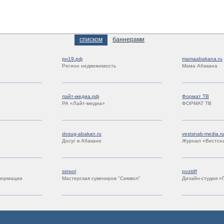
списком
баннерами
рн19.рф
mamaabakana.ru
Регион недвижимость
Мама Абакана
лайт-медиа.рф
Формат ТВ
РА «Лайт-медиа»
ФОРМАТ ТВ
dosug-abakan.ru
vestsnab-media.r
Досуг в Абакане
Журнал «Вестсн
simvol
pozitiff
формации
Мастерская сувениров "Символ"
Дизайн-студия «