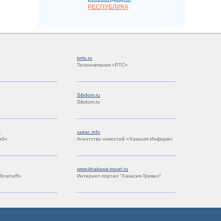
РЕСПУБЛИКА
tvrts.ru
Телекомпания «РТС»
Sibdom.ru
Sibdom.ru
u
xakac.info
аб»
Агентство новостей «Хакасия Информ»
www.khakasia-travel.ru
Позитиff»
Интернет-портал "Хакасия-Тревел"