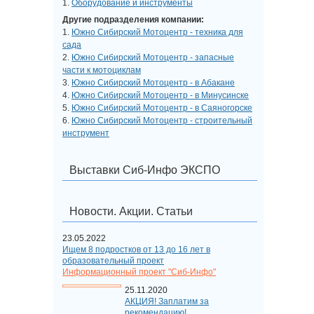
1.
Оборудование и инструменты
Другие подразделения компании:
1.
Южно Сибирский Мотоцентр - техника для
сада
2.
Южно Сибирский Мотоцентр - запасные
части к мотоциклам
3.
Южно Сибирский Мотоцентр - в Абакане
4.
Южно Сибирский Мотоцентр - в Минусинске
5.
Южно Сибирский Мотоцентр - в Саяногорске
6.
Южно Сибирский Мотоцентр - строительный
инструмент
Выставки Сиб-Инфо ЭКСПО
Новости. Акции. Статьи
23.05.2022
Ищем 8 подростков от 13 до 16 лет в
образовательный проект
Информационный проект "Сиб-Инфо"
25.11.2020
АКЦИЯ! Заплатим за
рекомендацию!