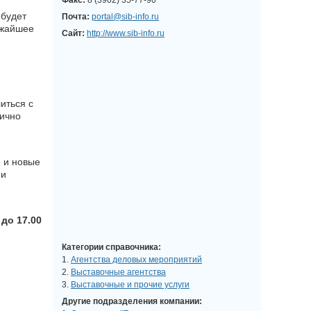
Факс:
8 (3902) 35-77-90
 будет
Почта:
portal@sib-info.ru
ижайшее
Сайт:
http://www.sib-info.ru
иться с
лично
 и новые
 и
 до 17.00
Категории справочника:
1.
Агентства деловых мероприятий
2.
Выставочные агентства
3.
Выставочные и прочие услуги
Другие подразделения компании: