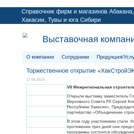
Справочник фирм и магазинов Абакана,
Хакасии, Тувы и юга Сибири
Выставочная компан
О компании
Сотрудники
Продукция/Усл
Торжественное открытие «ХакСтройЭ
17.04.2014
V
II Межрегиональная строител
Открыли выставку заместитель Г
Верховного Совета РХ Сергей Ко
Республики Хакасия», Председа
партнёрство «Объединение стро
В этом году участниками стали б
протяжении трех дней они предс
программы состоится обсуждение