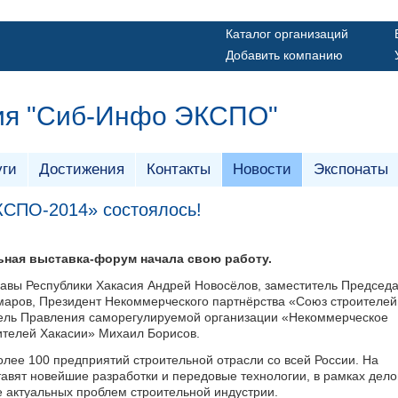
Каталог организаций
Добавить компанию
ия "Сиб-Инфо ЭКСПО"
уги
Достижения
Контакты
Новости
Экспонаты
КСПО-2014» состоялось!
ьная выставка-форум начала свою работу.
лавы Республики Хакасия Андрей Новосёлов, заместитель Председ
маров, Президент Некоммерческого партнёрства «Союз строителей
тель Правления саморегулируемой организации «Некоммерческое
ителей Хакасии» Михаил Борисов.
олее 100 предприятий строительной отрасли со всей России. На
тавят новейшие разработки и передовые технологии, в рамках дел
 актуальных проблем строительной индустрии.