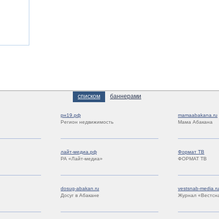
списком
баннерами
рн19.рф
mamaabakana.ru
Регион недвижимость
Мама Абакана
лайт-медиа.рф
Формат ТВ
РА «Лайт-медиа»
ФОРМАТ ТВ
dosug-abakan.ru
vestsnab-media.r
Досуг в Абакане
Журнал «Вестсн