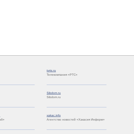
tvrts.ru
Телекомпания «РТС»
Sibdom.ru
Sibdom.ru
u
xakac.info
аб»
Агентство новостей «Хакасия Информ»