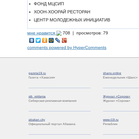
ФОНД МЦСИП
ХООН-ХООРАЙ РЕСТОРАН
ЦЕНТР МОЛОДЕЖНЫХ ИНИЦИАТИВ
мне нравится
708 |
просмотров: 79
comments powered by HyperComments
gazeta19.ru
shans.online
Газета «Хакасия»
Еженедельник «Шанс»
sib_reklama
Журнал «Сорока»
Сибирская рекламная компания
Журнал «Сорока»
abakan.city
www.r19.ru
Официальный портал Абакана
Репаблик