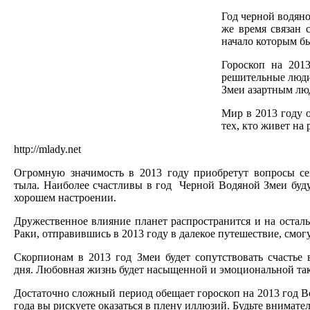
Год черной водяно
же время связан 
начало которым б
Гороскоп на 201
решительные люди 
Змеи азартным люд
Мир в 2013 году 
тех, кто живет на 
http://mlady.net
Огромную значимость в 2013 году приобретут вопросы се
тыла. Наиболее счастливы в год Черной Водяной Змеи буду
хорошем настроении.
Дружественное влияние планет распространится и на остал
Раки, отправившись в 2013 году в далекое путешествие, смо
Скорпионам в 2013 год Змеи будет сопутствовать счастье
дня. Любовная жизнь будет насыщенной и эмоциональной так
Достаточно сложный период обещает гороскоп на 2013 год В
года вы рискуете оказаться в плену иллюзий. Будьте внимат