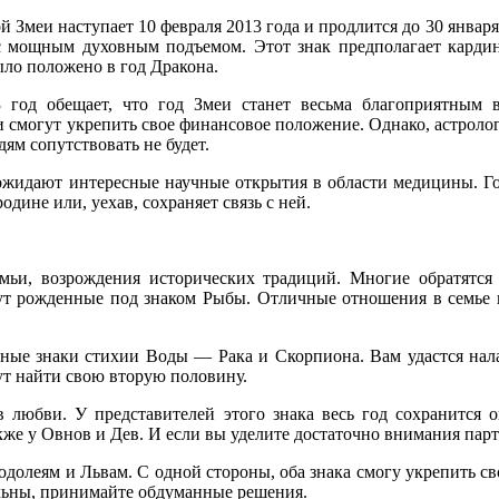
й Змеи наступает 10 февраля 2013 года и продлится до 30 января
с мощным духовным подъемом. Этот знак предполагает карди
ыло положено в год Дракона.
3 год обещает, что год Змеи станет весьма благоприятным 
смогут укрепить свое финансовое положение. Однако, астрологи
ям сопутствовать не будет.
ожидают интересные научные открытия в области медицины. Год
родине или, уехав, сохраняет связь с ней.
мьи, возрождения исторических традиций. Многие обратятся 
т рожденные под знаком Рыбы. Отличные отношения в семье и
ьные знаки стихии Воды — Рака и Скорпиона. Вам удастся нала
гут найти свою вторую половину.
 в любви. У представителей этого знака весь год сохранится
же у Овнов и Дев. И если вы уделите достаточно внимания пар
одолеям и Львам. С одной стороны, оба знака смогу укрепить с
ельны, принимайте обдуманные решения.