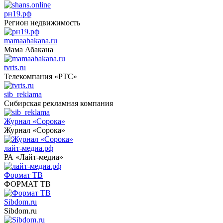
рн19.рф
Регион недвижимость
mamaabakana.ru
Мама Абакана
tvrts.ru
Телекомпания «РТС»
sib_reklama
Сибирская рекламная компания
Журнал «Сорока»
Журнал «Сорока»
лайт-медиа.рф
РА «Лайт-медиа»
Формат ТВ
ФОРМАТ ТВ
Sibdom.ru
Sibdom.ru