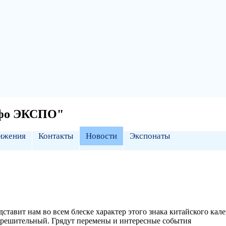
нфо ЭКСПО"
ижения
Контакты
Новости
Экспонаты
дставит нам во все
м блеске характер этого знака китайского ка
 решительный. Грядут перемены и интересные события