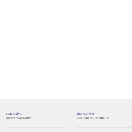
gazeta19.ru
shans.online
Газета «Хакасия»
Еженедельник «Шанс»