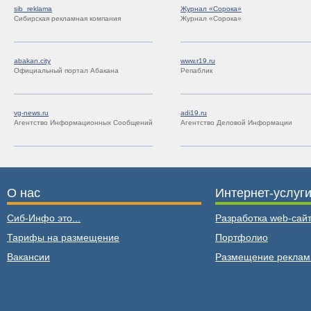
sib_reklama
Журнал «Сорока»
Сибирская рекламная компания
Журнал «Сорока»
abakan.city
www.r19.ru
Официальный портал Абакана
Репаблик
vg-news.ru
adi19.ru
Агентство Информационных Сообщений
Агентство Деловой Информации
О нас
Интернет-услуг
Сиб-Инфо это...
Разработка web-сайт
Тарифы на размещение
Портфолио
Вакансии
Размещение рекла