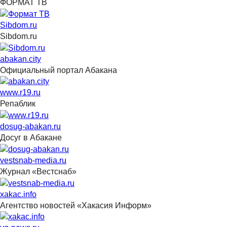
ФОРМАТ ТВ
Sibdom.ru
Sibdom.ru
abakan.city
Официальный портал Абакана
www.r19.ru
Репаблик
dosug-abakan.ru
Досуг в Абакане
vestsnab-media.ru
Журнал «Вестснаб»
xakac.info
Агентство новостей «Хакасия Информ»