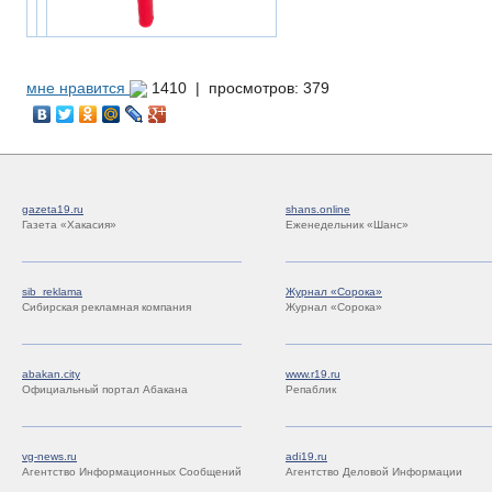
мне нравится
1410 |
просмотров: 379
gazeta19.ru
shans.online
Газета «Хакасия»
Еженедельник «Шанс»
sib_reklama
Журнал «Сорока»
Сибирская рекламная компания
Журнал «Сорока»
abakan.city
www.r19.ru
Официальный портал Абакана
Репаблик
vg-news.ru
adi19.ru
Агентство Информационных Сообщений
Агентство Деловой Информации