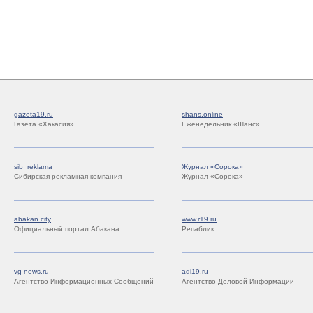
gazeta19.ru
shans.online
Газета «Хакасия»
Еженедельник «Шанс»
sib_reklama
Журнал «Сорока»
Сибирская рекламная компания
Журнал «Сорока»
abakan.city
www.r19.ru
Официальный портал Абакана
Репаблик
vg-news.ru
adi19.ru
Агентство Информационных Сообщений
Агентство Деловой Информации