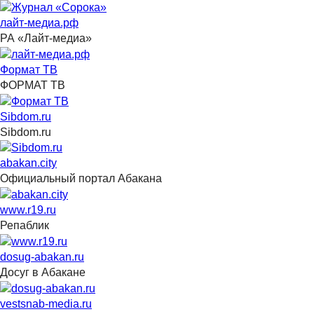
лайт-медиа.рф
РА «Лайт-медиа»
Формат ТВ
ФОРМАТ ТВ
Sibdom.ru
Sibdom.ru
abakan.city
Официальный портал Абакана
www.r19.ru
Репаблик
dosug-abakan.ru
Досуг в Абакане
vestsnab-media.ru