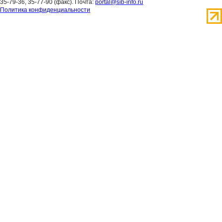
35-79-36, 35-77-90 (факс). Почта:
portal@sib-info.ru
Политика конфиденциальности