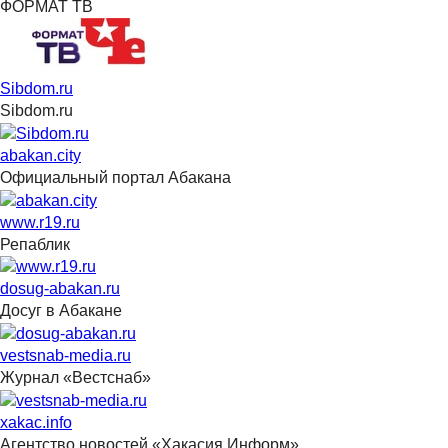
ФОРМАТ ТВ
Sibdom.ru
Sibdom.ru
abakan.city
Официальный портал Абакана
www.r19.ru
Репаблик
dosug-abakan.ru
Досуг в Абакане
vestsnab-media.ru
Журнал «Вестснаб»
xakac.info
Агентство новостей «Хакасия Информ»