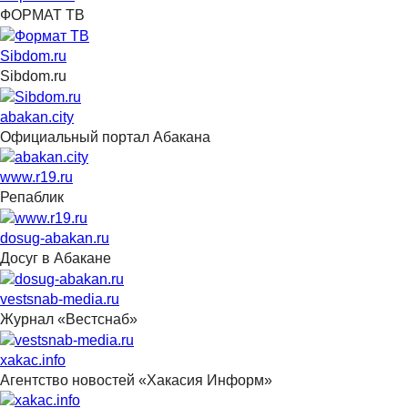
ФОРМАТ ТВ
Sibdom.ru
Sibdom.ru
abakan.city
Официальный портал Абакана
www.r19.ru
Репаблик
dosug-abakan.ru
Досуг в Абакане
vestsnab-media.ru
Журнал «Вестснаб»
xakac.info
Агентство новостей «Хакасия Информ»