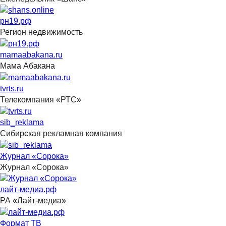
рн19.рф
Регион недвижимость
mamaabakana.ru
Мама Абакана
tvrts.ru
Телекомпания «РТС»
sib_reklama
Сибирская рекламная компания
Журнал «Сорока»
Журнал «Сорока»
лайт-медиа.рф
РА «Лайт-медиа»
Формат ТВ