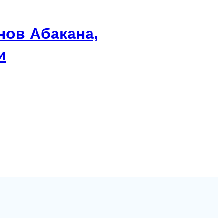
нов Абакана,
и