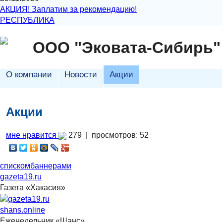
АКЦИЯ! Заплатим за рекомендацию!
РЕСПУБЛИКА
ООО "Эковата-Сибирь"
О компании
Новости
Акции
Акции
мне нравится
279 |
просмотров: 52
списком
баннерами
gazeta19.ru
Газета «Хакасия»
shans.online
Еженедельник «Шанс»