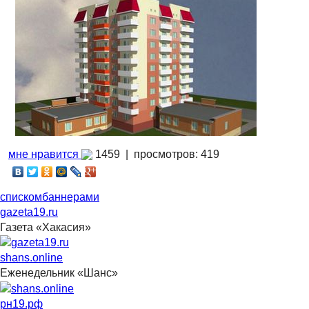
мне нравится
1459 |
просмотров: 419
списком
баннерами
gazeta19.ru
Газета «Хакасия»
shans.online
Еженедельник «Шанс»
рн19.рф