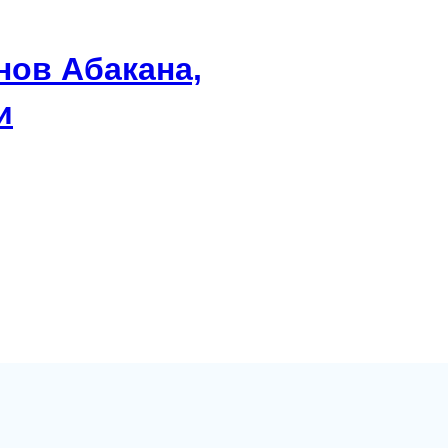
нов Абакана,
и