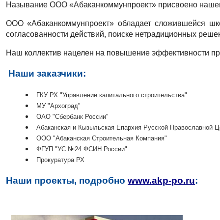
Называние ООО «Абаканкоммунпроект» присвоено нашему
ООО «Абаканкоммунпроект» обладает сложившейся школ
согласованности действий, поиске нетрадиционных реше
Наш коллектив нацелен на повышение эффективности про
Наши заказчики:
ГКУ РХ "Управление капитального строительства"
МУ "Архоград"
ОАО "Сбербанк России"
Абаканская и Кызыльская Епархия Русской Православной Ц
ООО "Абаканская Строительная Компания"
ФГУП "УС №24 ФСИН России"
Прокуратура РХ
Наши проекты, подробно
www
.
akp
-
po
.
ru
: