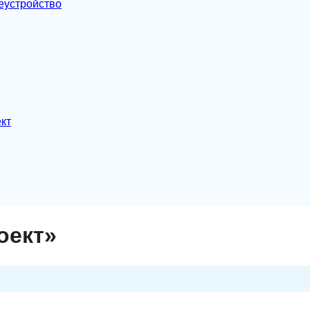
еустройство
кт
оект»