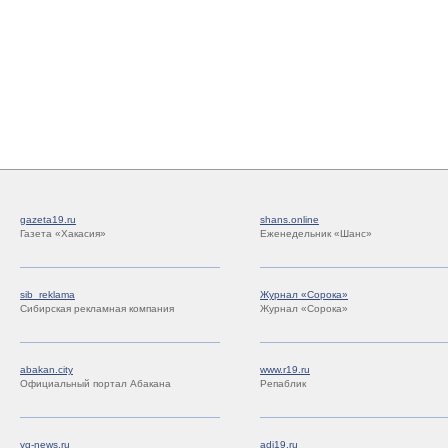
gazeta19.ru
shans.online
Газета «Хакасия»
Еженедельник «Шанс»
sib_reklama
Журнал «Сорока»
Сибирская рекламная компания
Журнал «Сорока»
abakan.city
www.r19.ru
Официальный портал Абакана
Репаблик
vg-news.ru
adi19.ru