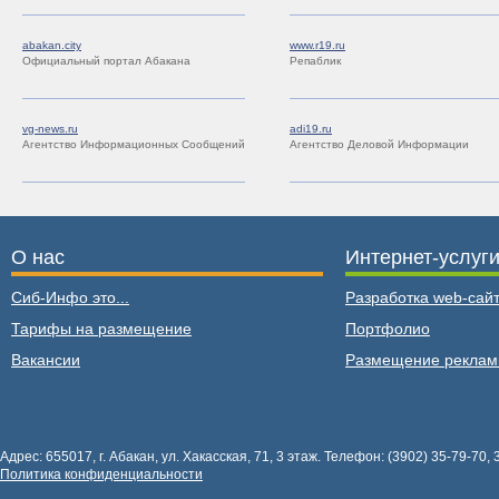
abakan.city
www.r19.ru
Официальный портал Абакана
Репаблик
vg-news.ru
adi19.ru
Агентство Информационных Сообщений
Агентство Деловой Информации
О нас
Интернет-услуг
Сиб-Инфо это...
Разработка web-сайт
Тарифы на размещение
Портфолио
Вакансии
Размещение рекла
Адрес: 655017, г. Абакан, ул. Хакасская, 71, 3 этаж. Телефон: (3902) 35-79-70, 
Политика конфиденциальности