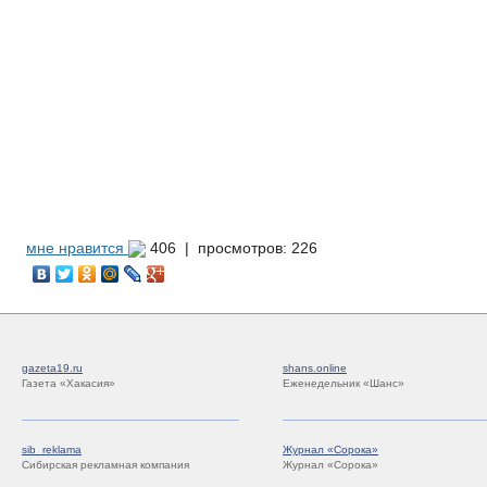
мне нравится
406 |
просмотров: 226
gazeta19.ru
shans.online
Газета «Хакасия»
Еженедельник «Шанс»
sib_reklama
Журнал «Сорока»
Сибирская рекламная компания
Журнал «Сорока»