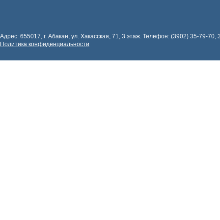
Адрес: 655017, г. Абакан, ул. Хакасская, 71, 3 этаж. Телефон: (3902) 35-79-70, 
Политика конфиденциальности