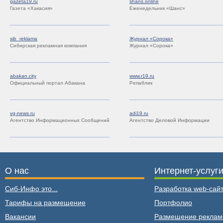
gazeta19.ru
shans.online
Газета «Хакасия»
Еженедельник «Шанс»
sib_reklama
Журнал «Сорока»
Сибирская рекламная компания
Журнал «Сорока»
abakan.city
www.r19.ru
Официальный портал Абакана
Репаблик
vg-news.ru
adi19.ru
Агентство Информационных Сообщений
Агентство Деловой Информации
О нас
Интернет-услуг
Сиб-Инфо это...
Разработка web-сайт
Тарифы на размещение
Портфолио
Вакансии
Размещение рекла