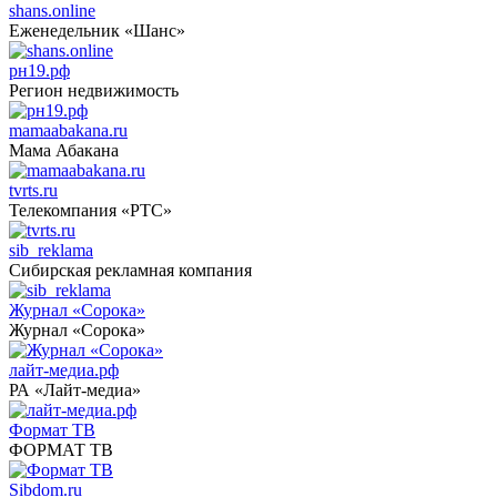
shans.online
Еженедельник «Шанс»
рн19.рф
Регион недвижимость
mamaabakana.ru
Мама Абакана
tvrts.ru
Телекомпания «РТС»
sib_reklama
Сибирская рекламная компания
Журнал «Сорока»
Журнал «Сорока»
лайт-медиа.рф
РА «Лайт-медиа»
Формат ТВ
ФОРМАТ ТВ
Sibdom.ru