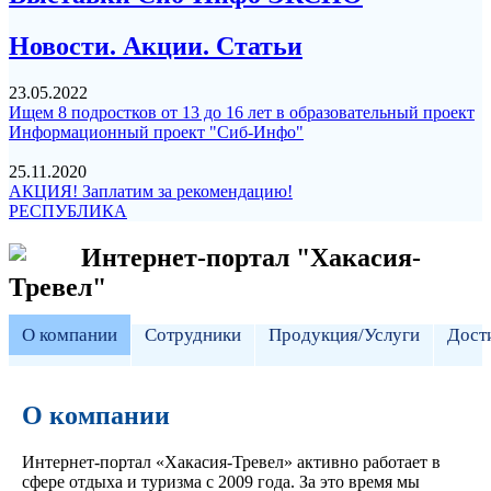
Новости. Акции. Статьи
23.05.2022
Ищем 8 подростков от 13 до 16 лет в образовательный проект
Информационный проект "Сиб-Инфо"
25.11.2020
АКЦИЯ! Заплатим за рекомендацию!
РЕСПУБЛИКА
Интернет-портал "Хакасия-
Тревел"
О компании
Сотрудники
Продукция/Услуги
Дост
О компании
Интернет-портал «Хакасия-Тревел» активно работает в
сфере отдыха и туризма с 2009 года. За это время мы