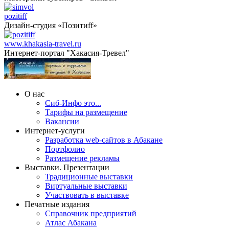
pozitiff
Дизайн-студия «Позитиff»
www.khakasia-travel.ru
Интернет-портал "Хакасия-Тревел"
О нас
Сиб-Инфо это...
Тарифы на размещение
Вакансии
Интернет-услуги
Разработка web-сайтов в Абакане
Портфолио
Размещение рекламы
Выставки. Презентации
Традиционные выставки
Виртуальные выставки
Участвовать в выставке
Печатные издания
Справочник предприятий
Атлас Абакана