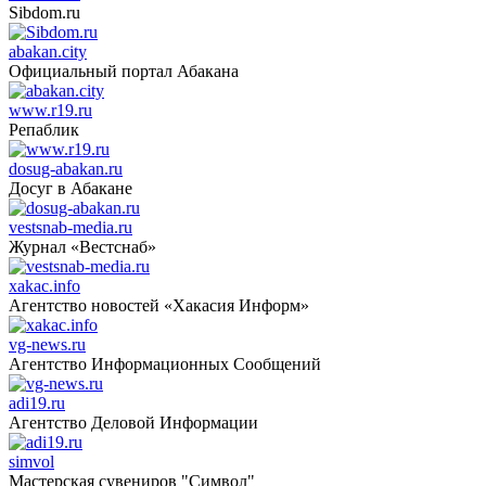
Sibdom.ru
abakan.city
Официальный портал Абакана
www.r19.ru
Репаблик
dosug-abakan.ru
Досуг в Абакане
vestsnab-media.ru
Журнал «Вестснаб»
xakac.info
Агентство новостей «Хакасия Информ»
vg-news.ru
Агентство Информационных Сообщений
adi19.ru
Агентство Деловой Информации
simvol
Мастерская сувениров "Символ"