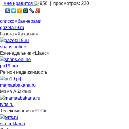
мне нравится
956 |
просмотров: 220
списком
баннерами
gazeta19.ru
Газета «Хакасия»
shans.online
Еженедельник «Шанс»
рн19.рф
Регион недвижимость
mamaabakana.ru
Мама Абакана
tvrts.ru
Телекомпания «РТС»
sib_reklama