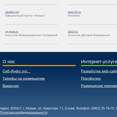
abakan.city
www.r19.ru
Официальный портал Абакана
Репаблик
vg-news.ru
adi19.ru
Агентство Информационных Сообщений
Агентство Деловой Информации
О нас
Интернет-услуг
Сиб-Инфо это...
Разработка web-сайт
Тарифы на размещение
Портфолио
Вакансии
Размещение рекла
Адрес: 655017, г. Абакан, ул. Хакасская, 71, 3 этаж. Телефон: (3902) 35-79-70, 
Политика конфиденциальности