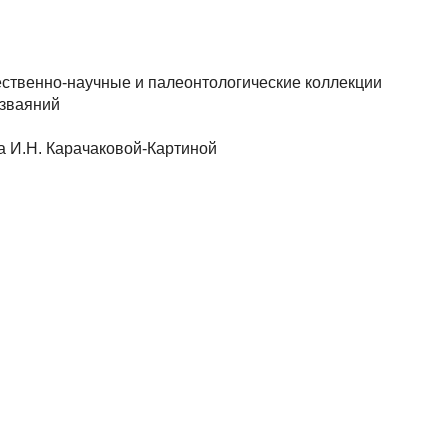
ественно-научные и палеонтологические коллекции
изваяний
а И.Н. Карачаковой-Картиной