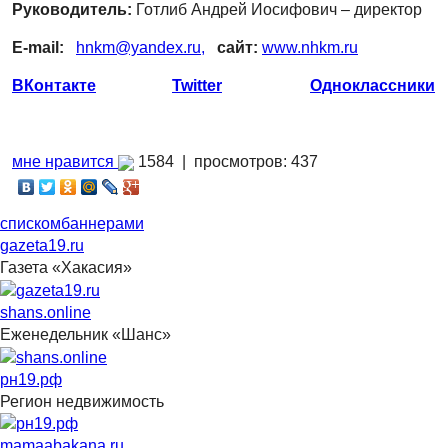
Руководитель:
Готлиб Андрей Иосифович – директор
Е-mail:
hnkm@yandex.ru,
сайт:
www.nhkm.ru
ВКонтакте
Twitter
Одноклассники
мне нравится
1584 |
просмотров: 437
списком
баннерами
gazeta19.ru
Газета «Хакасия»
shans.online
Еженедельник «Шанс»
рн19.рф
Регион недвижимость
mamaabakana.ru