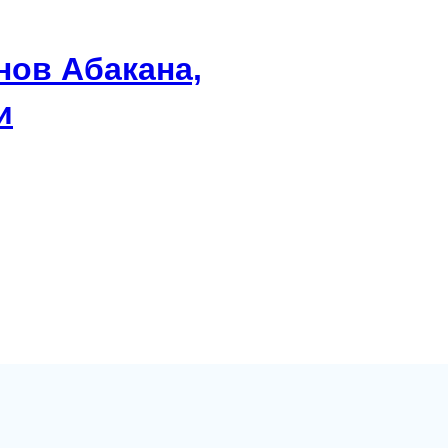
нов Абакана,
и