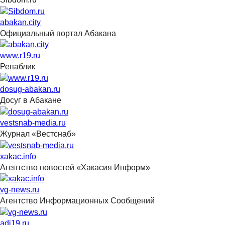
abakan.city
Официальный портал Абакана
www.r19.ru
Репаблик
dosug-abakan.ru
Досуг в Абакане
vestsnab-media.ru
Журнал «Вестснаб»
xakac.info
Агентство новостей «Хакасия Информ»
vg-news.ru
Агентство Информационных Сообщений
adi19.ru