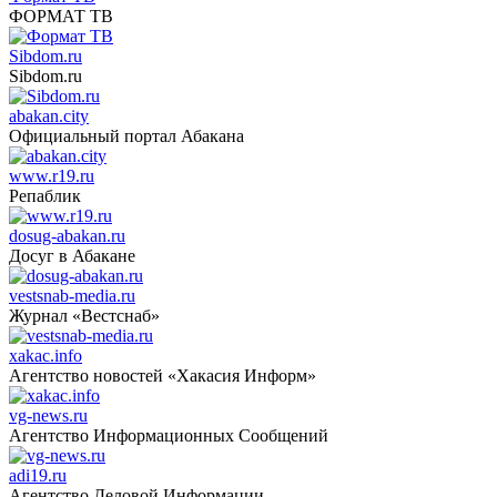
ФОРМАТ ТВ
Sibdom.ru
Sibdom.ru
abakan.city
Официальный портал Абакана
www.r19.ru
Репаблик
dosug-abakan.ru
Досуг в Абакане
vestsnab-media.ru
Журнал «Вестснаб»
xakac.info
Агентство новостей «Хакасия Информ»
vg-news.ru
Агентство Информационных Сообщений
adi19.ru
Агентство Деловой Информации