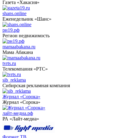
Газета «Хакасия»
shans.online
Еженедельник «Шанс»
рн19.рф
Регион недвижимость
mamaabakana.ru
Мама Абакана
tvrts.ru
Телекомпания «РТС»
sib_reklama
Сибирская рекламная компания
Журнал «Сорока»
Журнал «Сорока»
лайт-медиа.рф
РА «Лайт-медиа»
Формат ТВ