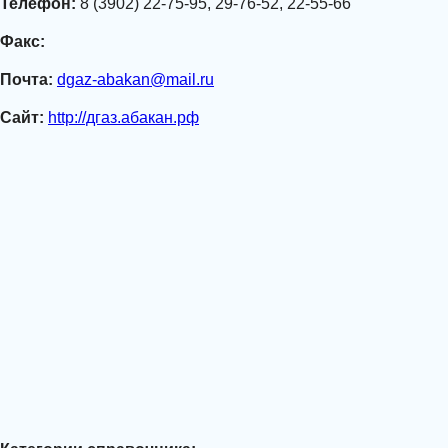
Телефон:
8 (3902) 22-75-95, 29-76-52, 22-55-66
Факс:
Почта:
dgaz-abakan@mail.ru
Сайт:
http://дгаз.абакан.рф