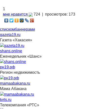
1
мне нравится
724 |
просмотров: 173
списком
баннерами
gazeta19.ru
Газета «Хакасия»
shans.online
Еженедельник «Шанс»
рн19.рф
Регион недвижимость
mamaabakana.ru
Мама Абакана
tvrts.ru
Телекомпания «РТС»