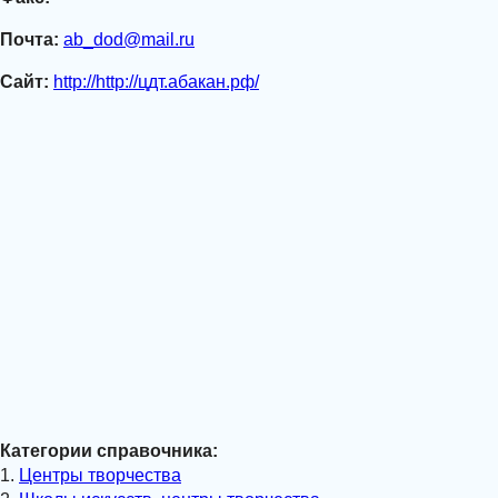
Почта:
ab_dod@mail.ru
Сайт:
http://http://цдт.абакан.рф/
Категории справочника:
1.
Центры творчества