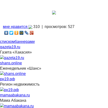
мне нравится
310 |
просмотров: 527
списком
баннерами
gazeta19.ru
Газета «Хакасия»
shans.online
Еженедельник «Шанс»
рн19.рф
Регион недвижимость
mamaabakana.ru
Мама Абакана