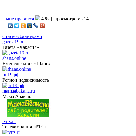
мне нравится
438 |
просмотров: 214
списком
баннерами
gazeta19.ru
Газета «Хакасия»
shans.online
Еженедельник «Шанс»
рн19.рф
Регион недвижимость
mamaabakana.ru
Мама Абакана
tvrts.ru
Телекомпания «РТС»