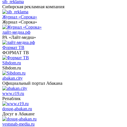
sib_reklama
Сибирская рекламная компания
Журнал «Сорока»
Журнал «Сорока»
лайт-медиа.рф
РА «Лайт-медиа»
Формат ТВ
ФОРМАТ ТВ
Sibdom.ru
Sibdom.ru
abakan.city
Официальный портал Абакана
www.r19.ru
Репаблик
dosug-abakan.ru
Досуг в Абакане
vestsnab-media.ru