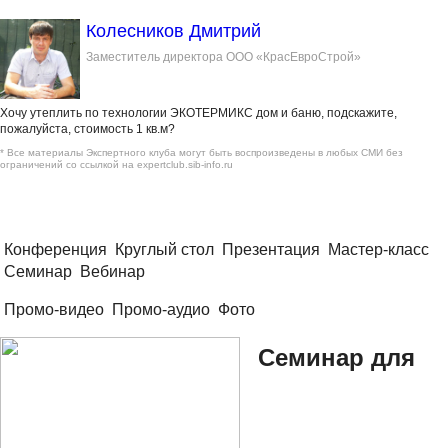
Колесников Дмитрий
Заместитель директора ООО «КрасЕвроСтрой»
Хочу утеплить по технологии ЭКОТЕРМИКС дом и баню, подскажите,
пожалуйста, стоимость 1 кв.м?
* Все материалы Экспертного клуба могут быть воспроизведены в любых СМИ без
ограничений со ссылкой на expertclub.sib-info.ru
Конференция
Круглый стол
Презентация
Мастер-класс
Семинар
Вебинар
Промо-видео
Промо-аудио
Фото
Семинар для