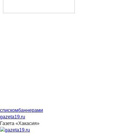
списком
баннерами
gazeta19.ru
Газета «Хакасия»