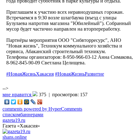
года проводит субботник в парке культуры и отдыха.
Приглашаем к участию всех неравнодушных горожан.
Встречаемся в 9:30 возле шлагбаума (въезд с улицы
Бузулаева напротив магазина "Юбилейный"). Собранный
мусор будет частично направлен на вторпереработку.
Партнёры мероприятия ООО "Сибвторресурс", АНО
"Новая жизнь", Техникум коммунального хозяйства и
сервиса, Абаканский строительный техникум.
Телефоны организаторов: 8-950-966-03-12 Анна Симакова,
8-962-845-90-09 Светлана Целищева.
#НоваяЖизньХакасия
#НоваяЖизньРазвитие
-->
мне нравится
375 |
просмотров: 157
comments powered by HyperComments
списком
баннерами
gazeta19.ru
Газета «Хакасия»
shans.online