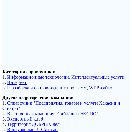
Категории справочника:
1.
Информационные технологии. Интеллектуальные услуги
2.
Интернет
3.
Разработка и сопровождение программ, WEB-сайтов
Другие подразделения компании:
1.
Справочник "Предприятия, товары и услуги Хакасии и
Сибири"
2.
Выставочная компания "Сиб-Инфо ЭКСПО"
3.
Экспертный клуб
4.
Территория ДОБРЫХ дел
5.
Виртуальный 3D Абакан