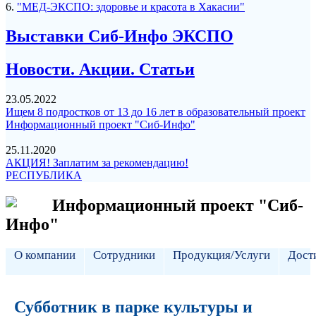
6.
"МЕД-ЭКСПО: здоровье и красота в Хакасии"
Выставки Сиб-Инфо ЭКСПО
Новости. Акции. Статьи
23.05.2022
Ищем 8 подростков от 13 до 16 лет в образовательный проект
Информационный проект "Сиб-Инфо"
25.11.2020
АКЦИЯ! Заплатим за рекомендацию!
РЕСПУБЛИКА
Информационный проект "Сиб-
Инфо"
О компании
Сотрудники
Продукция/Услуги
Дост
Субботник в парке культуры и