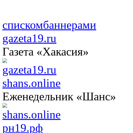
списком
баннерами
gazeta19.ru
Газета «Хакасия»
shans.online
Еженедельник «Шанс»
рн19.рф