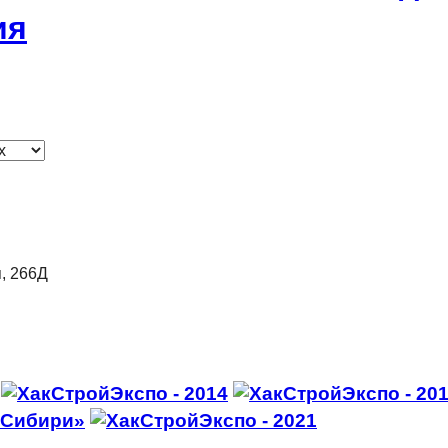
ия
я, 266Д