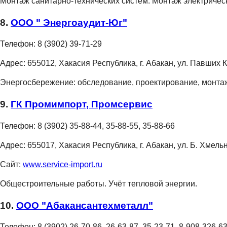
Монтаж санитарно-технических систем. Монтаж электрическ
8.
ООО " Энергоаудит-Юг"
Телефон:
8 (3902) 39-71-29
Адрес:
655012, Хакасия Республика, г. Абакан, ул. Павших 
Энергосбережение: обследование, проектирование, монта
9.
ГК Промимпорт, Промсервис
Телефон:
8 (3902) 35-88-44, 35-88-55, 35-88-66
Адрес:
655017, Хакасия Республика, г. Абакан, ул. Б. Хмель
Сайт:
www.service-import.ru
Общестроительные работы. Учёт тепловой энергии.
10.
ООО "Абакансантехметалл"
Телефон:
8 (3902) 26-70-86, 26-63-87, 35-23-71, 8-908-326-6