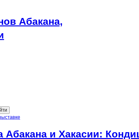
нов Абакана,
и
йти
выставке
а Абакана и Хакасии: Конди