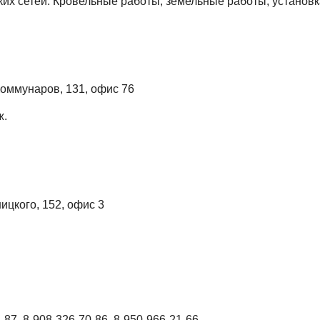
их сетей. Кровельные работы, земельные работы, установк
Коммунаров, 131, офис 76
ж.
ницкого, 152, офис 3
3-87, 8-908-326-70-86, 8-950-966-21-66