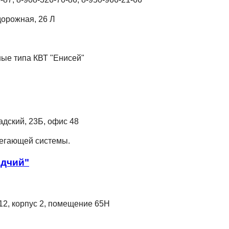
дорожная, 26 Л
ые типа КВТ "Енисей"
адский, 23Б, офис 48
регающей системы.
одчий"
112, корпус 2, помещение 65Н