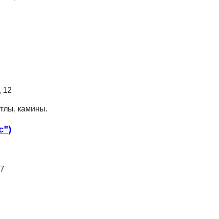
, 12
отлы, камины.
с")
77