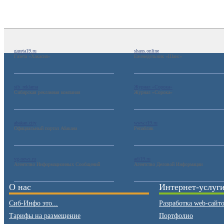
gazeta19.ru
shans.online
Газета «Хакасия»
Еженедельник «Шанс»
sib_reklama
Журнал «Сорока»
Сибирская рекламная компания
Журнал «Сорока»
abakan.city
www.r19.ru
Официальный портал Абакана
Репаблик
vg-news.ru
adi19.ru
Агентство Информационных Сообщений
Агентство Деловой Информации
О нас
Интернет-услуг
Сиб-Инфо это...
Разработка web-сайт
Тарифы на размещение
Портфолио