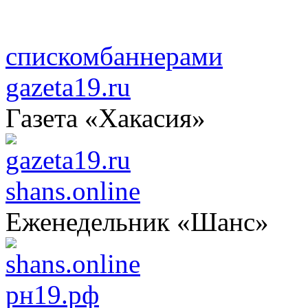
списком
баннерами
gazeta19.ru
Газета «Хакасия»
shans.online
Еженедельник «Шанс»
рн19.рф