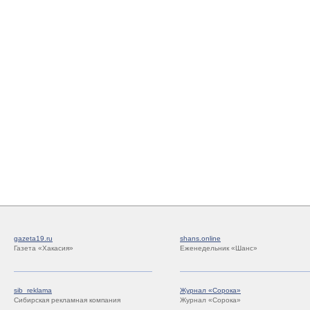
gazeta19.ru
shans.online
Газета «Хакасия»
Еженедельник «Шанс»
sib_reklama
Журнал «Сорока»
Сибирская рекламная компания
Журнал «Сорока»