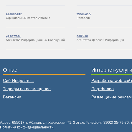
abakan.city
www.r19.ru
Официальный портал Абакана
Репаблик
vg-news.ru
adi19.ru
Агентство Информационных Сообщений
Агентство Деловой Информации
О нас
Интернет-услуг
Сиб-Инфо это...
Разработка web-сайт
Тарифы на размещение
Портфолио
Вакансии
Размещение рекла
Адрес: 655017, г. Абакан, ул. Хакасская, 71, 3 этаж. Телефон: (3902) 35-79-70, 
Политика конфиденциальности