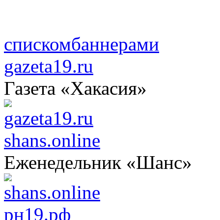
списком
баннерами
gazeta19.ru
Газета «Хакасия»
shans.online
Еженедельник «Шанс»
рн19.рф