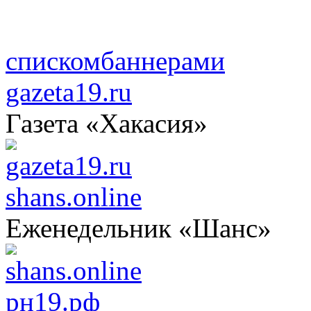
списком
баннерами
gazeta19.ru
Газета «Хакасия»
shans.online
Еженедельник «Шанс»
рн19.рф