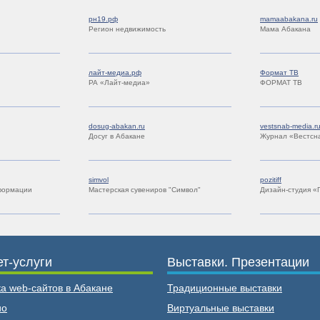
рн19.рф
mamaabakana.ru
Регион недвижимость
Мама Абакана
лайт-медиа.рф
Формат ТВ
РА «Лайт-медиа»
ФОРМАТ ТВ
dosug-abakan.ru
vestsnab-media.r
Досуг в Абакане
Журнал «Вестсн
simvol
pozitiff
формации
Мастерская сувениров "Символ"
Дизайн-студия «
т-услуги
Выставки. Презентации
а web-сайтов в Абакане
Традиционные выставки
ио
Виртуальные выставки