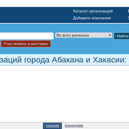
Каталог организаций
Добавить компанию
Найти
Участвовать в выставке
изаций города Абакана и Хакасии:
списком
баннерами