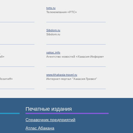
tvrts.ru
Телекомпания «РТС»
Sibdom.ru
Sibdom.ru
u
xakac.info
аб»
Агентство новостей «Хакасия Информ»
www.khakasia-travel.ru
Позитиff»
Интернет-портал "Хакасия-Тревел"
Печатные издания
Справочник предприятий
Атлас Абакана