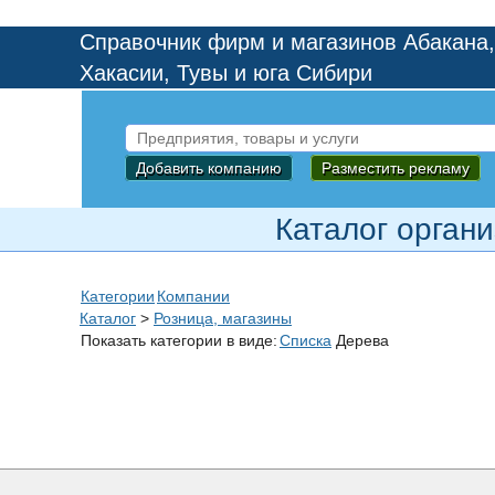
Справочник фирм и магазинов Абакана,
Хакасии, Тувы и юга Сибири
Добавить компанию
Разместить рекламу
Каталог орган
Категории
Компании
Каталог
>
Розница, магазины
Показать категории в виде:
Списка
Дерева