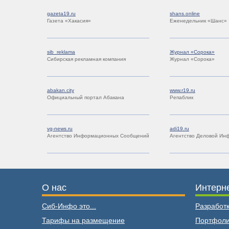
gazeta19.ru
shans.online
Газета «Хакасия»
Еженедельник «Шанс»
sib_reklama
Журнал «Сорока»
Сибирская рекламная компания
Журнал «Сорока»
abakan.city
www.r19.ru
Официальный портал Абакана
Репаблик
vg-news.ru
adi19.ru
Агентство Информационных Сообщений
Агентство Деловой Ин
О нас
Интерне
Сиб-Инфо это...
Разработк
Тарифы на размещение
Портфол