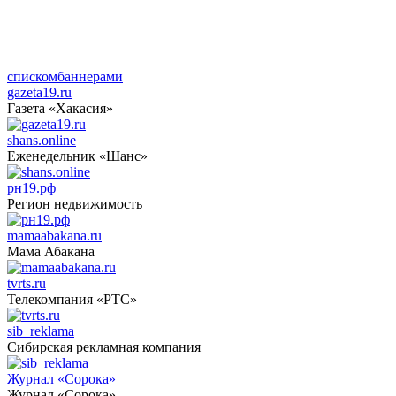
списком
баннерами
gazeta19.ru
Газета «Хакасия»
shans.online
Еженедельник «Шанс»
рн19.рф
Регион недвижимость
mamaabakana.ru
Мама Абакана
tvrts.ru
Телекомпания «РТС»
sib_reklama
Сибирская рекламная компания
Журнал «Сорока»
Журнал «Сорока»