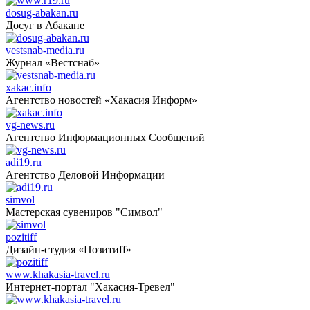
dosug-abakan.ru
Досуг в Абакане
vestsnab-media.ru
Журнал «Вестснаб»
xakac.info
Агентство новостей «Хакасия Информ»
vg-news.ru
Агентство Информационных Сообщений
adi19.ru
Агентство Деловой Информации
simvol
Мастерская сувениров "Символ"
pozitiff
Дизайн-студия «Позитиff»
www.khakasia-travel.ru
Интернет-портал "Хакасия-Тревел"