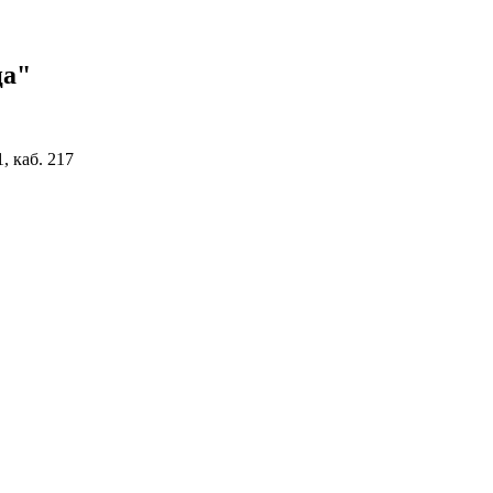
ца"
, каб. 217