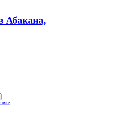
в Абакана,
тавке