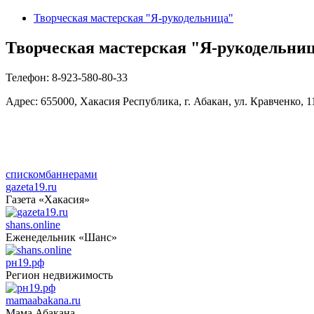
Творческая мастерская "Я-рукодельница"
Творческая мастерская "Я-рукодельни
Телефон:
8-923-580-80-33
Адрес:
655000, Хакасия Республика, г. Абакан, ул. Кравченко, 11
списком
баннерами
gazeta19.ru
Газета «Хакасия»
shans.online
Еженедельник «Шанс»
рн19.рф
Регион недвижимость
mamaabakana.ru
Мама Абакана