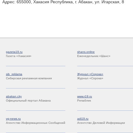
Адрес:
655000, Хакасия Республика, г. Абакан, ул. Игарская, 8
gazeta19.ru
shans.online
Газета «Хакасия»
Еженедельник «Шанс»
sib_reklama
Журнал «Сорока»
Сибирская рекламная компания
Журнал «Сорока»
abakan.city
www.r19.ru
Официальный портал Абакана
Репаблик
vg-news.ru
adi19.ru
Агентство Информационных Сообщений
Агентство Деловой Информации