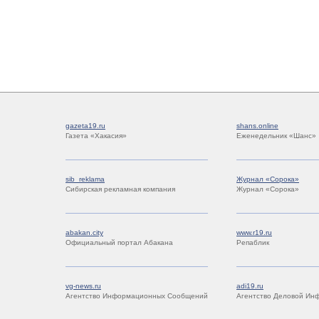
gazeta19.ru
shans.online
Газета «Хакасия»
Еженедельник «Шанс»
sib_reklama
Журнал «Сорока»
Сибирская рекламная компания
Журнал «Сорока»
abakan.city
www.r19.ru
Официальный портал Абакана
Репаблик
vg-news.ru
adi19.ru
Агентство Информационных Сообщений
Агентство Деловой Ин