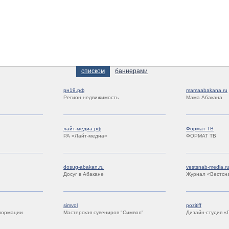
списком
баннерами
рн19.рф
mamaabakana.ru
Регион недвижимость
Мама Абакана
лайт-медиа.рф
Формат ТВ
РА «Лайт-медиа»
ФОРМАТ ТВ
dosug-abakan.ru
vestsnab-media.r
Досуг в Абакане
Журнал «Вестсн
simvol
pozitiff
формации
Мастерская сувениров "Символ"
Дизайн-студия «