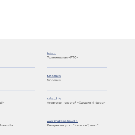
tvrts.ru
Телекомпания «РТС»
Sibdom.ru
Sibdom.ru
u
xakac.info
аб»
Агентство новостей «Хакасия Информ»
www.khakasia-travel.ru
Позитиff»
Интернет-портал "Хакасия-Тревел"