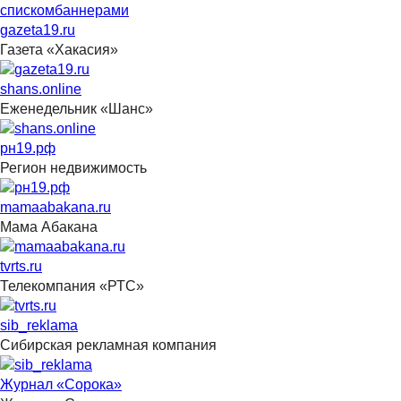
списком
баннерами
gazeta19.ru
Газета «Хакасия»
shans.online
Еженедельник «Шанс»
рн19.рф
Регион недвижимость
mamaabakana.ru
Мама Абакана
tvrts.ru
Телекомпания «РТС»
sib_reklama
Сибирская рекламная компания
Журнал «Сорока»