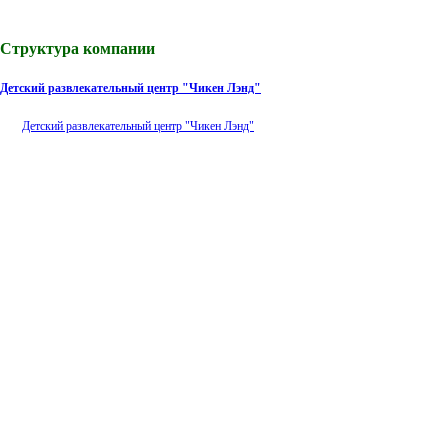
Структура компании
Детский развлекательный центр "Чикен Лэнд"
Детский развлекательный центр "Чикен Лэнд"