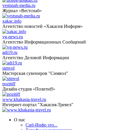
vestsnab-media.ru
Журнал «Вестснаб»
xakac.info
Агентство новостей «Хакасия Информ»
vg-news.ru
Агентство Информационных Сообщений
adi19.ru
Агентство Деловой Информации
simvol
Мастерская сувениров "Символ"
pozitiff
Дизайн-студия «Позитиff»
www.khakasia-travel.ru
Интернет-портал "Хакасия-Тревел"
О нас
Сиб-Инфо это...