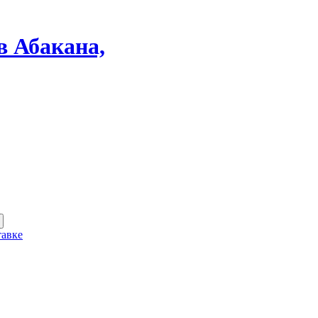
в Абакана,
тавке