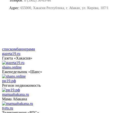
Телефон:
8 (3902) 30-65-44
Адрес:
655000, Хакасия Республика, г. Абакан, ул. Кирова, 107/1
списком
баннерами
gazeta19.ru
Газета «Хакасия»
shans.online
Еженедельник «Шанс»
рн19.рф
Регион недвижимость
mamaabakana.ru
Мама Абакана
tvrts.ru
Телекомпания «РТС»