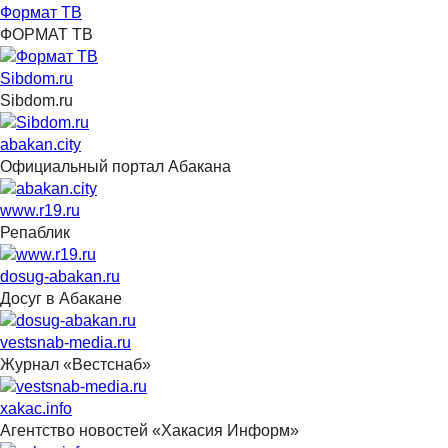
Формат ТВ
ФОРМАТ ТВ
Sibdom.ru
Sibdom.ru
abakan.city
Официальный портал Абакана
www.r19.ru
Репаблик
dosug-abakan.ru
Досуг в Абакане
vestsnab-media.ru
Журнал «Вестснаб»
xakac.info
Агентство новостей «Хакасия Информ»