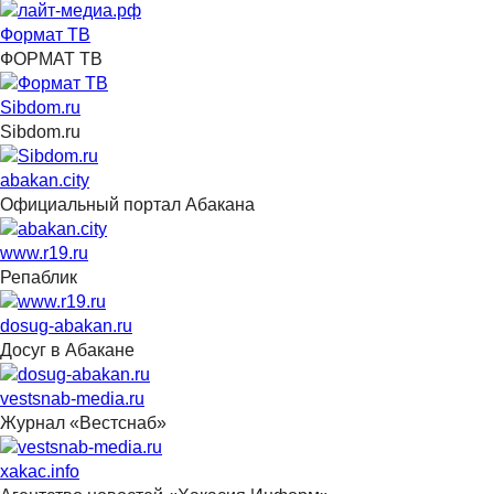
Формат ТВ
ФОРМАТ ТВ
Sibdom.ru
Sibdom.ru
abakan.city
Официальный портал Абакана
www.r19.ru
Репаблик
dosug-abakan.ru
Досуг в Абакане
vestsnab-media.ru
Журнал «Вестснаб»
xakac.info