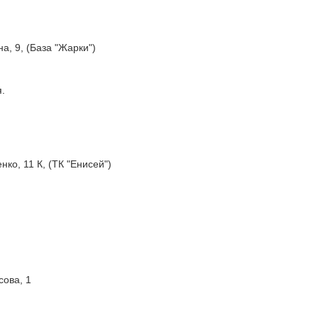
на, 9, (База "Жарки")
.
нко, 11 К, (ТК "Енисей")
сова, 1