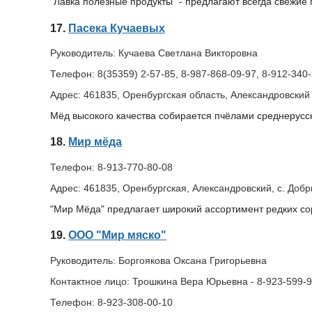
"Лавка полезные продукты" - предлагают всегда свежие 
17.
Пасека Кучаевых
Руководитель:
Кучаева Светлана Викторовна
Телефон:
8(35359) 2-57-85, 8-987-868-09-97, 8-912-340
Адрес:
461835, Оренбургская область, Александровский 
Мёд высокого качества собирается пчёлами среднерусс
18.
Мир мёда
Телефон:
8-913-770-80-08
Адрес:
461835, Оренбургская, Александровский, с. Добр
"Мир Мёда" предлагает широкий ассортимент редких со
19.
ООО "Мир мяско"
Руководитель:
Боргоякова Оксана Григорьевна
Контактное лицо:
Трошкина Вера Юрьевна - 8-923-599-9
Телефон:
8-923-308-00-10