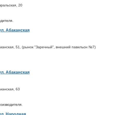
вральская, 20
одителя.
ул. Абаканская
баканская, 51, (рынок "Заречный", внешний павильон №7)
ул. Абаканская
аканская, 63
оизводителя.
ул. Народная