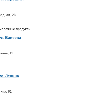
родная, 23
 молочные продукты.
ул. Ванеева
неева, 11
ул. Ленина
нина, 81